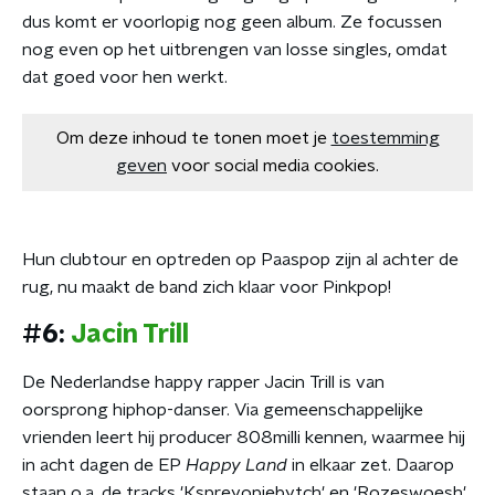
dus komt er voorlopig nog geen album. Ze focussen
nog even op het uitbrengen van losse singles, omdat
dat goed voor hen werkt.
Om deze inhoud te tonen moet je
toestemming
geven
voor social media cookies.
Hun clubtour en optreden op Paaspop zijn al achter de
rug, nu maakt de band zich klaar voor Pinkpop!
#6:
Jacin Trill
De Nederlandse happy rapper Jacin Trill is van
oorsprong hiphop-danser. Via gemeenschappelijke
vrienden leert hij producer 808milli kennen, waarmee hij
in acht dagen de EP
Happy Land
in elkaar zet. Daarop
staan o.a. de tracks 'Kspreyopjebytch' en 'Rozeswoesh'.