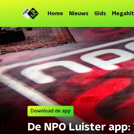
Home
Nieuws
Gids
Megahit
Download de app
De NPO Luister app