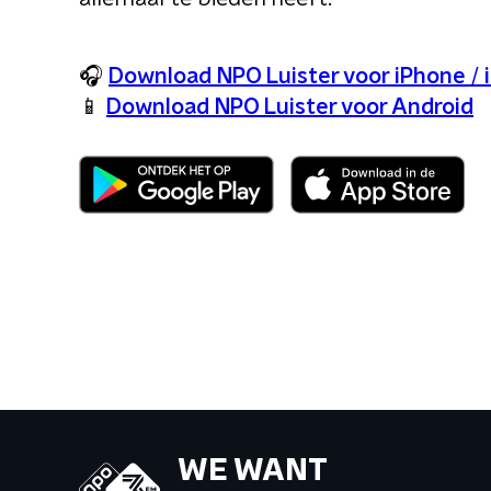
🎧
Download NPO Luister voor iPhone / 
📱
Download NPO Luister voor Android
WE WANT