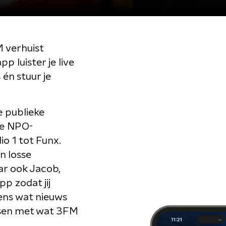
M verhuist
p luister je live
 én stuur je
e publieke
re NPO-
o 1 tot Funx.
n losse
r ook Jacob,
pp zodat jij
eens wat nieuws
assen met wat 3FM