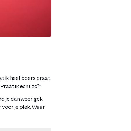
at ik heel boers praat.
 Praat ik echt zo?"
rd je dan weer gek
n voor je plek. Waar