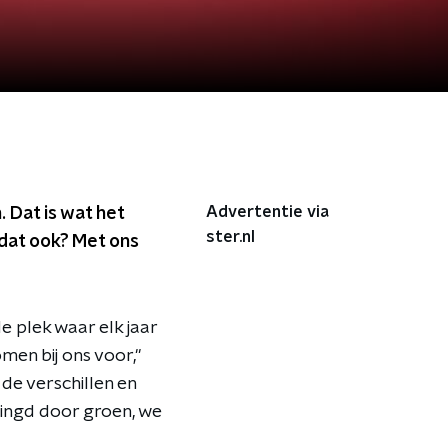
Advertentie via
 Dat is wat het
ster.nl
 dat ook? Met ons
 plek waar elk jaar
en bij ons voor,"
de verschillen en
ringd door groen, we