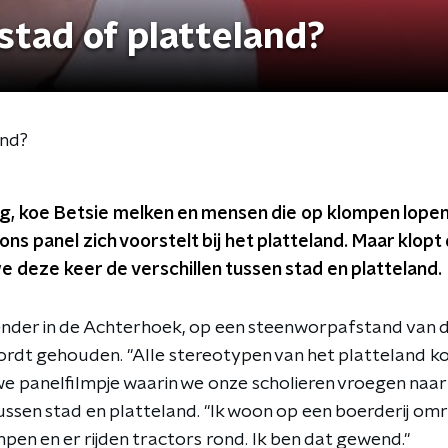
 stad of platteland?
and?
, koe Betsie melken en mensen die op klompen lopen.
ons panel zich voorstelt bij het platteland. Maar klopt
 deze keer de verschillen tussen stad en platteland.
nder in de Achterhoek, op een steenworpafstand van de
rdt gehouden. "Alle stereotypen van het platteland kom
we panelfilmpje waarin we onze scholieren vroegen naar 
sen stad en platteland. "Ik woon op een boerderij om
pen en er rijden tractors rond. Ik ben dat gewend."