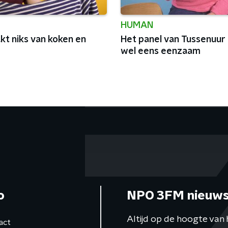
HUMAN
kt niks van koken en
Het panel van Tussenuur 
wel eens eenzaam
o
NPO 3FM nieuws
Altijd op de hoogte van 
act