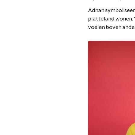
Adnan symboliseert
platteland wonen. 
voelen boven andere