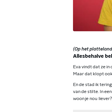
(Op het platteland 
Allesbehalve be
Eva vindt dat ze in 
Maar dat klopt ook, 
En de stad ik terin
van de stilte. In e
woon je nou liever?