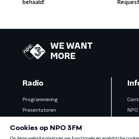
behaald!
Request:
WE WANT
MORE
Radio
Inf
Programmering
Cont
Presentatoren
NPO 
Frequenties
App 
Gemist