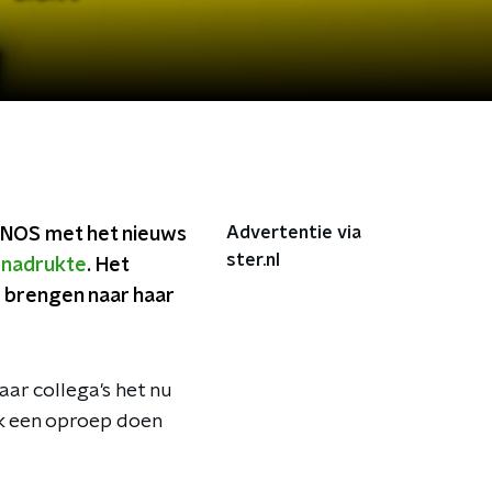
Advertentie via
e NOS met het nieuws
ster.nl
onadrukte
. Het
 brengen naar haar
aar collega's het nu
ok een oproep doen