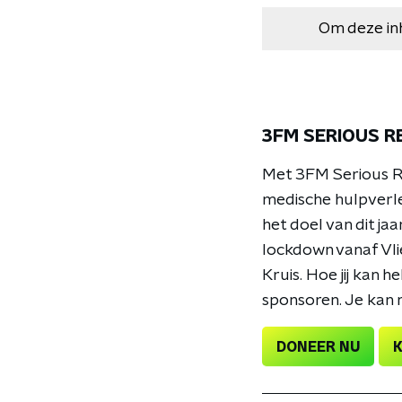
Om deze in
3FM SERIOUS RE
Met 3FM Serious Re
medische hulpverle
het doel van dit ja
lockdown vanaf Vl
Kruis. Hoe jij kan h
sponsoren. Je kan n
DONEER NU
K