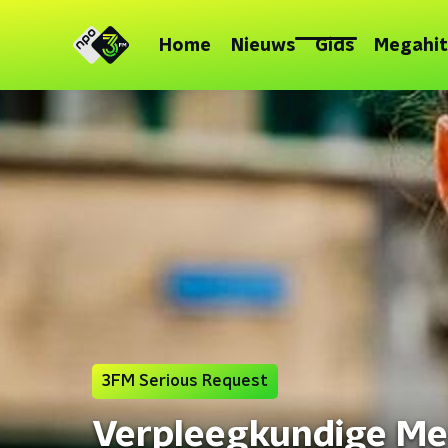
Home
Nieuws
Gids
Megahit
3FM Serious Request
Verpleegkundige Mer