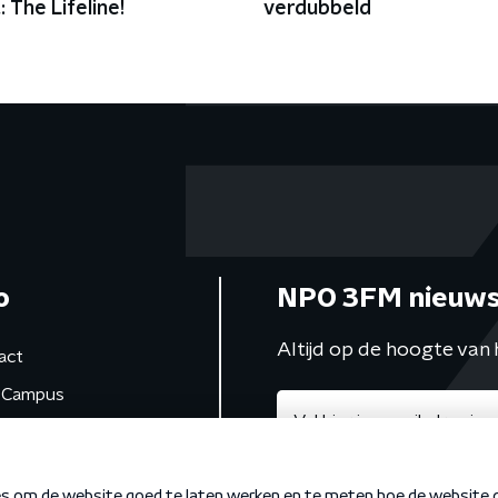
 The Lifeline!
verdubbeld
o
NPO 3FM nieuws
Altijd op de hoogte van 
act
Campus
de studio