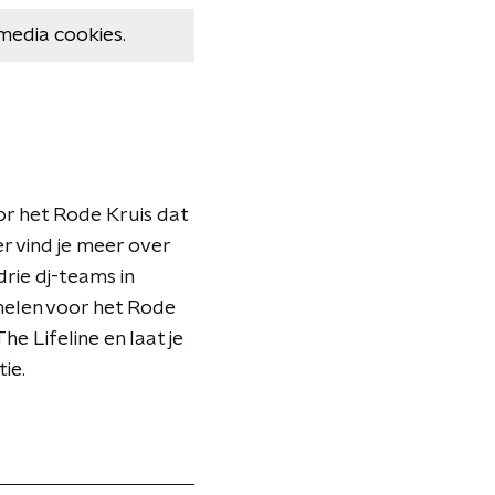
media cookies.
or het Rode Kruis dat
r vind je meer over
drie dj-teams in
melen voor het Rode
he Lifeline en laat je
ie.