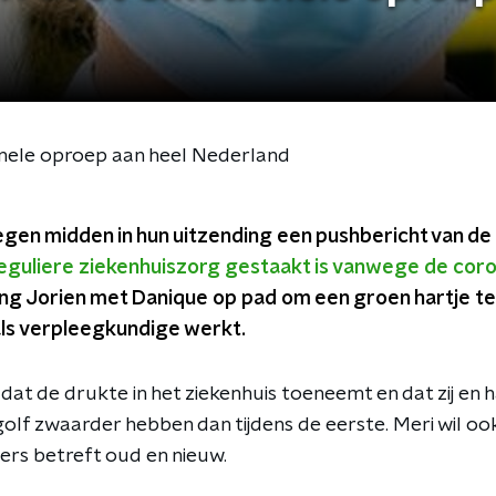
nele oproep aan heel Nederland
egen midden in hun uitzending een pushbericht van d
reguliere ziekenhuiszorg gestaakt is vanwege de cor
g Jorien met Danique op pad om een groen hartje te
als verpleegkundige werkt.
 dat de drukte in het ziekenhuis toeneemt en dat zij en h
golf zwaarder hebben dan tijdens de eerste. Meri wil o
ers betreft oud en nieuw.