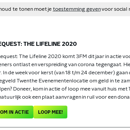
houd te tonen moet je
toestemming geven
voor social 
QUEST: THE LIFELINE 2020
quest: The Lifeline 2020 komt 3FM dit jaar in actie vo
ners ontlast en verspreiding van corona tegengaat. Hie
ar. In de week voor kerst (van 18 t/m 24 december) gaan 
iegveld Twenthe Evenementenlocatie om geld in te za
elpen? Doneer, kom in actie of loop mee vanuit huis met T
atuurlijk ook een plaat aanvragen in ruil voor een donat
OM IN ACTIE
LOOP MEE!