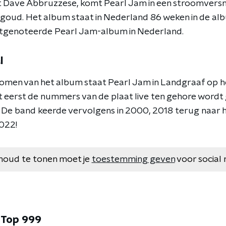
 Dave Abbruzzese, komt Pearl Jam in een stroomversnell
goud. Het album staat in Nederland 86 weken in de albu
tgenoteerde Pearl Jam-album in Nederland.
l
tkomen van het album staat Pearl Jam in Landgraaf op he
t eerst de nummers van de plaat live ten gehore wordt 
. De band keerde vervolgens in 2000, 2018 terug naar h
2022!
houd te tonen moet je
toestemming geven
voor social 
 Top 999