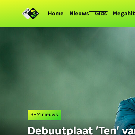
Home
Nieuws
Gids
Megahit
3FM nieuws
Debuutplaat 'Ten' v