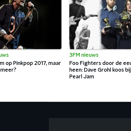
euws
3FM nieuws
am op Pinkpop 2017, maar
Foo Fighters door de e
 meer?
heen: Dave Grohl koos bi
Pearl Jam