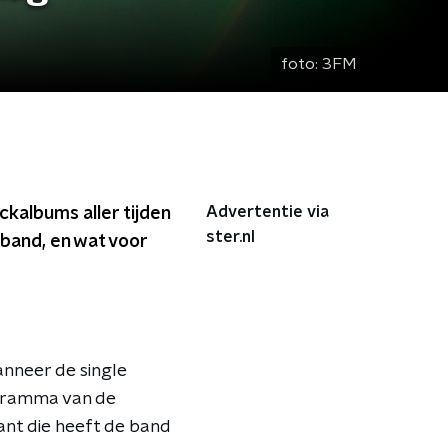
foto:
3FM
Advertentie via
kalbums aller tijden
ster.nl
band, en wat voor
anneer de single
ogramma van de
ant die heeft de band