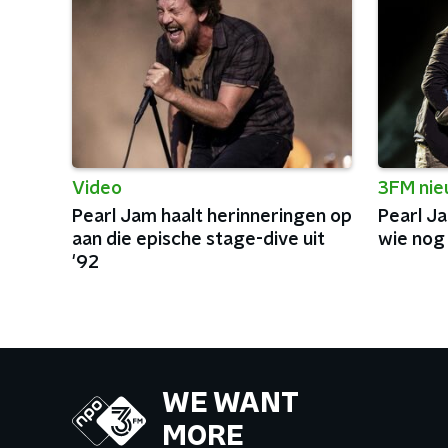
Video
3FM ni
Pearl Jam haalt herinneringen op
Pearl J
aan die epische stage-dive uit
wie nog
'92
WE WANT
MORE