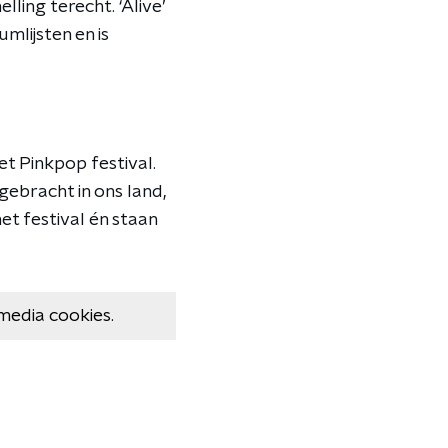
ing terecht. ‘Alive’
mlijsten en is
t Pinkpop festival.
gebracht in ons land,
et festival én staan
media cookies.