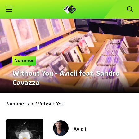
Nummer
Without You - Avicii feat. Sandro
Cavazza
Nummers
Without You
Avicii