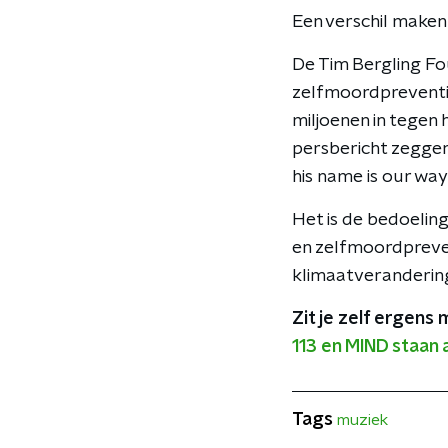
Een verschil maken
De Tim Bergling Fo
zelfmoordpreventie.
miljoenen in tegen 
persbericht zeggen 
his name is our way
Het is de bedoelin
en zelfmoordpreven
klimaatveranderin
Zit je zelf ergens 
113 en MIND staan al
Tags
muziek