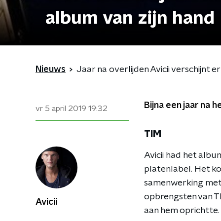
album van zijn hand
Nieuws
Jaar na overlijden Avicii verschijnt 
Bijna een jaar na h
vr 5 april 2019
19:32
TIM
Avicii had het albu
platenlabel. Het ko
samenwerking met A
opbrengsten van TI
Avicii
aan hem oprichtte.