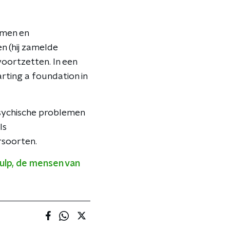
emen en
en (hij zamelde
 voortzetten. In een
rting a foundation in
psychische problemen
ls
rsoorten.
 hulp, de mensen van