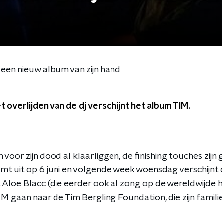
er een nieuw album van zijn hand
et overlijden van de dj verschijnt het album TIM.
m voor zijn dood al klaarliggen, de finishing touches zij
mt uit op 6 juni en volgende week woensdag verschijnt d
loe Blacc (die eerder ook al zong op de wereldwijde hi
M gaan naar de Tim Bergling Foundation, die zijn famili