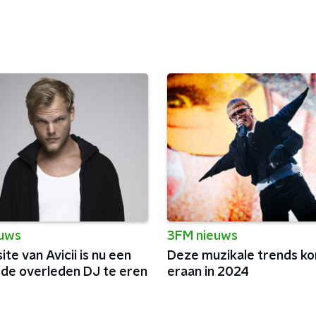
euws
3FM nieuws
te van Avicii is nu een
Deze muzikale trends k
 de overleden DJ te eren
eraan in 2024