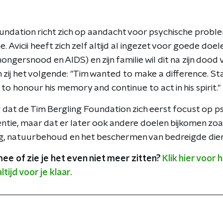
undation richt zich op aandacht voor psychische probl
 Avicii heeft zich zelf altijd al ingezet voor goede doel
hongersnood en AIDS) en zijn familie wil dit na zijn dood
zij het volgende: "Tim wanted to make a difference. Sta
 to honour his memory and continue to act in his spirit."
g dat de Tim Bergling Foundation zich eerst focust op 
tie, maar dat er later ook andere doelen bijkomen zoa
g, natuurbehoud en het beschermen van bedreigde die
mee of zie je het even niet meer zitten?
Klik hier voor
tijd voor je klaar.