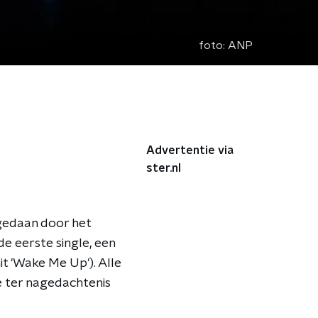
foto:
ANP
Advertentie via
ster.nl
n gedaan door het
e eerste single, een
t 'Wake Me Up'). Alle
e ter nagedachtenis