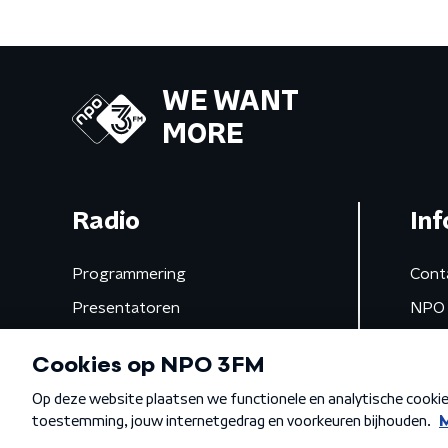
WE WANT
MORE
Radio
Inf
Programmering
Cont
Presentatoren
NPO 
Frequenties
App 
Gemist
Algemene voorwaarden
Privacybeleid