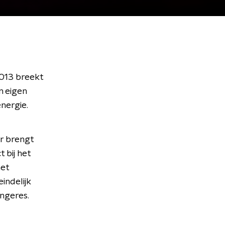
2013 breekt
n eigen
energie.
er brengt
 bij het
het
indelijk
ngeres.