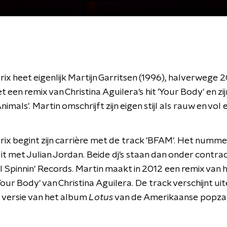
rix heet eigenlijk Martijn Garritsen (1996), halverwege 
t een remix van Christina Aguilera's hit 'Your Body' en zij
mals'. Martin omschrijft zijn eigen stijl als rauw en vol 
rix begint zijn carrière met de track 'BFAM'. Het numm
uit met Julian Jordan. Beide dj's staan dan onder contract
 Spinnin' Records. Martin maakt in 2012 een remix van 
ur Body' van Christina Aguilera. De track verschijnt uite
 versie van het album
Lotus
van de Amerikaanse popza