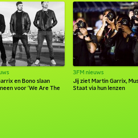
euws
3FM nieuws
arrix en Bono slaan
Jij ziet Martin Garrix, M
ineen voor ‘We Are The
Staat via hun lenzen