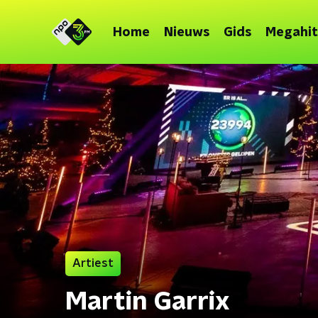
Home
Nieuws
Gids
Megahit
Artiest
Martin Garrix