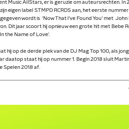
 Music AllStars, er is geruzie om auteursrechten. In 
j zijn eigen label STMPD RCRDS aan, het eerste nummer
gegeven wordt is 'Now That I've Found You' met John 
ron. Dit jaar scoort hij opnieuw een grote hit met Bebe 
n the Name of Love'.
aat hij op de derde plek van de DJ Mag Top 100, als jongs
ar daatop staat hij op nummer 1. Begin 2018 sluit Marti
e Spelen 2018 af.