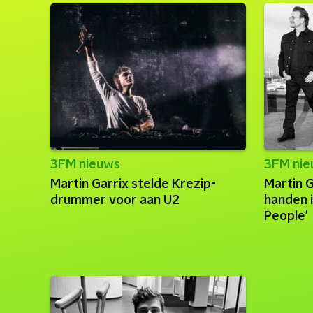
3FM nieuws
3FM ni
Martin Garrix stelde Krezip-
Martin G
drummer voor aan U2
handen 
People’