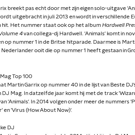
rix breekt pas echt door met zijn eigen solo-uitgave 'An
dt uitgebracht in juli 2013 en wordt in verschillende 
 hit. Het nummer staat ook op het album
Hardwell Pre
Volume 4
van collega-dj Hardwell. 'Animals' komt in n
n op nummer 1 in de Britse hitparade. Daarmee is Marti
 Nederlander ooit die op nummer 1 heeft gestaan in Gr
 Mag Top 100
aat Martin Garrix op nummer 40 in de lijst van Beste DJ'
 DJ Mag. In datzelfde jaar komt hij met de track 'Wizard
an 'Animals'. In 2014 volgen onder meer de nummers 'P
r' en 'Virus (How About Now)'.
jke DJ