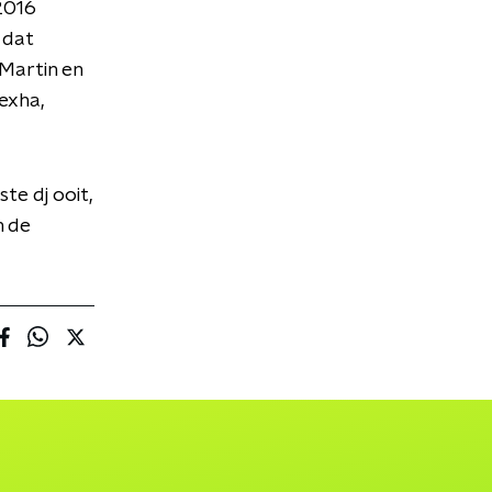
2016
 dat
Martin en
Rexha,
te dj ooit,
n de