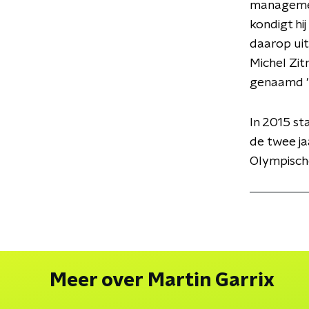
management
kondigt hi
daarop uit
Michel Zit
genaamd 'I
In 2015 st
de twee ja
Olympisch
Meer over Martin Garrix