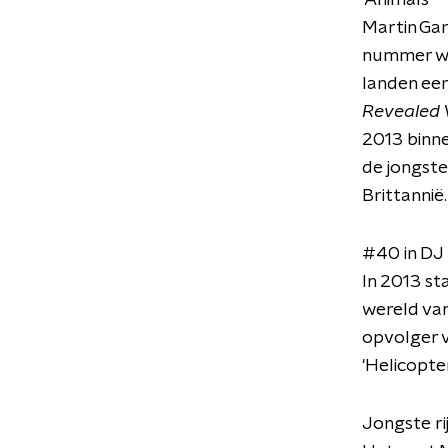
'Animals'
Martin Gar
nummer wor
landen een
Revealed 
2013 binne
de jongste
Brittannië.
#40 in DJ
In 2013 st
wereld van
opvolger v
'Helicopte
Jongste ri