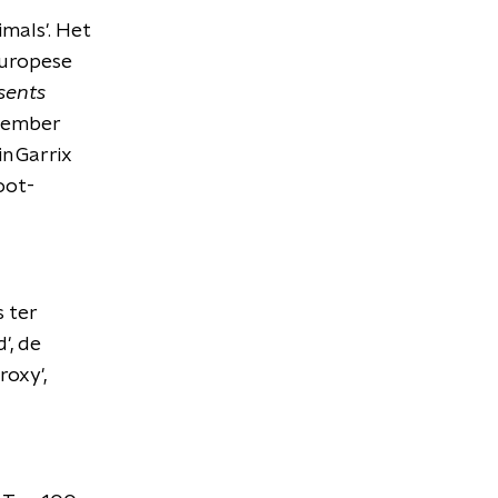
imals'. Het
Europese
sents
ovember
n Garrix
oot-
s ter
', de
roxy',