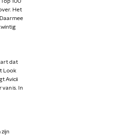
g Top 100
over. Het
. Daarmee
twintig
aart dat
't Look
t Avicii
van is. In
zijn