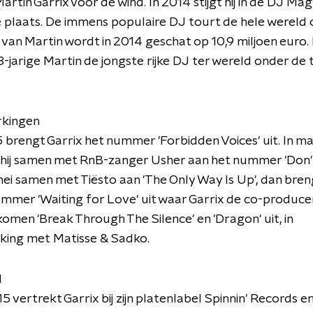
artin Garrix voor de wind. In 2014 stijgt hij in de DJ Ma
 plaats. De immens populaire DJ tourt de hele wereld 
an Martin wordt in 2014 geschat op 10,9 miljoen euro
18-jarige Martin de jongste rijke DJ ter wereld onder de 
kingen
 brengt Garrix het nummer 'Forbidden Voices' uit. In m
t hij samen met RnB-zanger Usher aan het nummer 'Don
mei samen met Tiësto aan 'The Only Way Is Up', dan breng
mmer 'Waiting for Love' uit waar Garrix de co-producer 
i komen 'Break Through The Silence' en 'Dragon' uit, in
ing met Matisse & Sadko.
l
 vertrekt Garrix bij zijn platenlabel Spinnin' Records en 