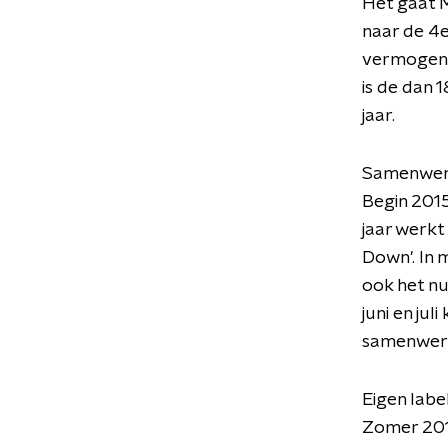
Het gaat M
naar de 4e
vermogen v
is de dan 
jaar.
Samenwer
Begin 2015
jaar werk
Down'. In 
ook het nu
juni en jul
samenwerk
Eigen labe
Zomer 2015