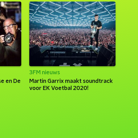
3FM nieuws
use en De
Martin Garrix maakt soundtrack
voor EK Voetbal 2020!