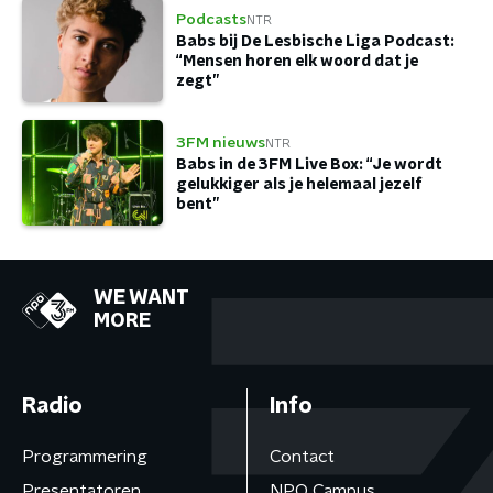
Podcasts
NTR
Babs bij De Lesbische Liga Podcast:
“Mensen horen elk woord dat je
zegt”
3FM nieuws
NTR
Babs in de 3FM Live Box: “Je wordt
gelukkiger als je helemaal jezelf
bent”
WE WANT
MORE
Radio
Info
Programmering
Contact
Presentatoren
NPO Campus