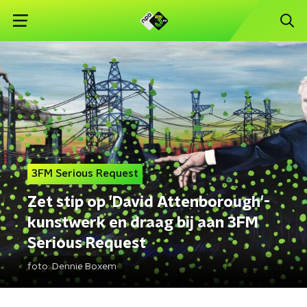
3FM Serious Request
Zet stip op 'David Attenborough'-
kunstwerk en draag bij aan 3FM
Serious Request
foto:
Dennie Boxem