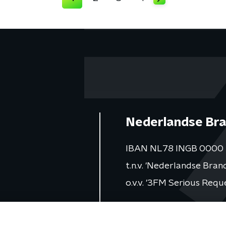
Nederlandse Bra
IBAN NL78 INGB 0000 
t.n.v. 'Nederlandse Bra
o.v.v. '3FM Serious Requ