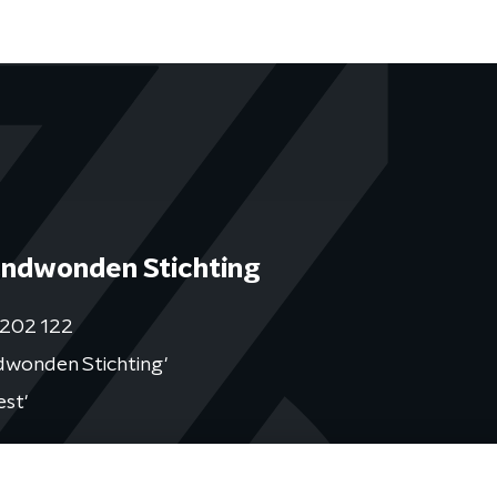
ndwonden Stichting
202 122
ndwonden Stichting'
est'