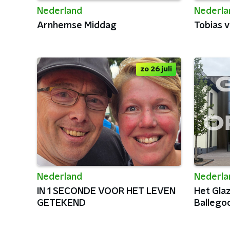
Nederland
Nederla
Arnhemse Middag
Tobias 
zo 26 juli
Nederland
Nederla
IN 1 SECONDE VOOR HET LEVEN
Het Gla
GETEKEND
Ballego
Opening