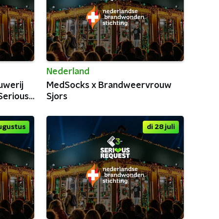
Nederland
uwerij
MedSocks x Brandweervrouw
Serious
Sjors
augustus
di 28 juli