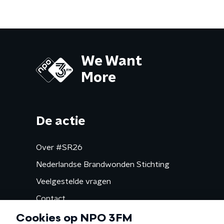
We Want
More
De actie
Over #SR26
Nederlandse Brandwonden Stichting
Veelgestelde vragen
Contact