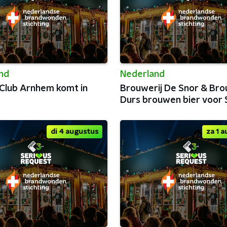
nd
Nederland
 Club Arnhem komt in
Brouwerij De Snor & Bro
Durs brouwen bier voor 
Request!
di 4 augustus
za 1 