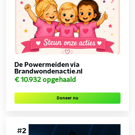
De Powermeiden via
Brandwondenactie.nl
€ 10.932
opgehaald
Doneer nu
#
2