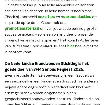
Op deze site kan je jouw actie aanmelden of doneren
aan acties van anderen. In actie komen is heel simpel.
Check bijvoorbeeld
onze tips
en
voorbeeldacties
om
inspiratie op te doen. Check ook ons
promotiemateriaal
om van jouw actie een nog groter
succes te maken. Heb je een briljant idee, prangende
vraag of wil je met ons sparren? Het Kom In Actie-team
van 3FM staat voor je klaar! Je leest
hier
hoe je met ze
in contact komt.
De Nederlandse Brandwonden Stichting is het
goede doel van 3FM Serious Request 2026.
Even niet opletten. Eén beweging. In een fractie van
een seconde kan een kinderleven drastisch veranderen.
Vrijwel iedere dag wordt in Nederland een kind met
ernstige brandwonden opgenomen in een
gespecialiseerd brandwonden-centrum. Kinderen die op
jonge leeftijd brandwonden oplopen, dragen de rest van