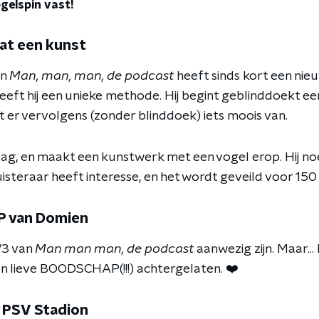
gelspin vast!
at een kunst
an
Man, man, man, de podcast
heeft sinds kort een nie
heeft hij een unieke methode. Hij begint geblinddoekt e
t er vervolgens (zonder blinddoek) iets moois van.
slag, en maakt een kunstwerk met een vogel erop. Hij n
luisteraar heeft interesse, en het wordt geveild voor 150
 van Domien
/3 van
Man man man, de podcast
aanwezig zijn. Maar...
 lieve BOODSCHAP(!!!) achtergelaten. ❤️
 PSV Stadion