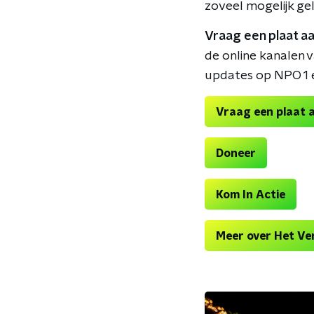
zoveel mogelijk ge
Vraag een plaat aa
de online kanalen v
updates op NPO 1 
Vraag een plaat 
Doneer
Kom In Actie
Meer over Het Ve