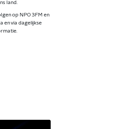
ns land.
volgen op NPO 3FM en
a en via dagelijkse
rmatie.