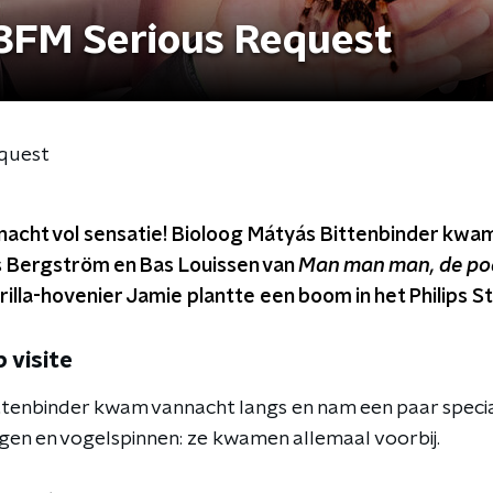
 3FM Serious Request
equest
nacht vol sensatie! Bioloog Mátyás Bittenbinder kwam
s Bergström en Bas Louissen van
Man man man, de po
rilla-hovenier Jamie plantte een boom in het Philips S
 visite
tenbinder kwam vannacht langs en nam een paar specia
gen en vogelspinnen: ze kwamen allemaal voorbij.