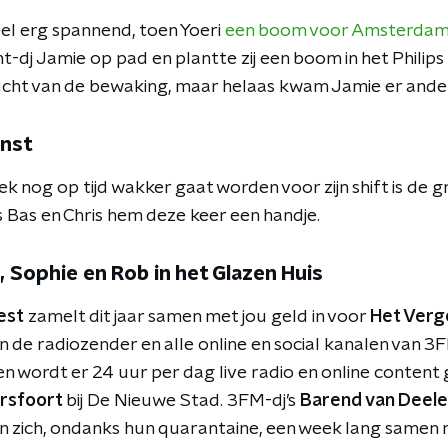
eel erg spannend, toen Yoeri
een boom voor Amsterdam 
-dj Jamie op pad en plantte zij een boom in het Philips
cht van de bewaking, maar helaas kwam Jamie er anders
enst
 nog op tijd wakker gaat worden voor zijn shift is de g
s Bas en Chris hem deze keer een handje.
, Sophie en Rob in het Glazen Huis
est
zamelt dit jaar samen met jou geld in voor
Het Verg
 de radiozender en alle online en social kanalen van 3F
 en wordt er 24 uur per dag live radio en online conten
rsfoort
bij De Nieuwe Stad. 3FM-dj’s
Barend van Deelen
n zich, ondanks hun quarantaine, een week lang samen