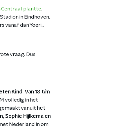
Centraal plantte
.
 Stadion in Eindhoven.
 vanaf dan Yoeri...
rote vraag. Dus
eten Kind.
Van 18 t/m
M volledig in het
t gemaakt vanuit
het
, Sophie Hijlkema en
 met Nederland in om