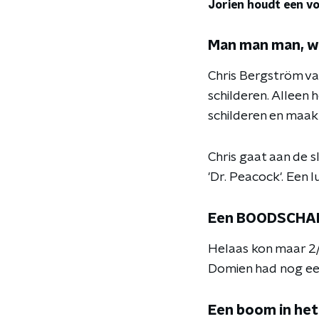
Jorien houdt een vo
Man man man, w
Chris Bergström v
schilderen. Alleen 
schilderen en maak
Chris gaat aan de 
'Dr. Peacock'. Een 
Een BOODSCHAP
Helaas kon maar 2
Domien had nog een
Een boom in het