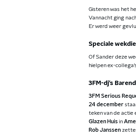
Gisteren was het h
Vannacht ging nacht
Er werd weer gevlu
Speciale wekdi
Of Sander deze week
hielpen ex-collega'
3FM-dj's Barend
3FM Serious Requ
24 december
staan
teken van de actie
Glazen Huis
in
Ame
Rob Janssen
zette