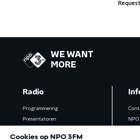
Reques
WE WANT
MORE
Radio
Inf
Programmering
Cont
Presentatoren
NPO 
Frequenties
App 