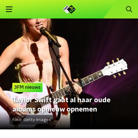
3FM nieuws
Taylor Swift gaat al haar oude
albums opnieuw opnemen
foto:
Getty Images