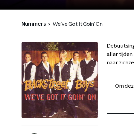
Nummers
We've Got It Goin' On
Debuutsing
aller tijd
naar zichz
Om deze