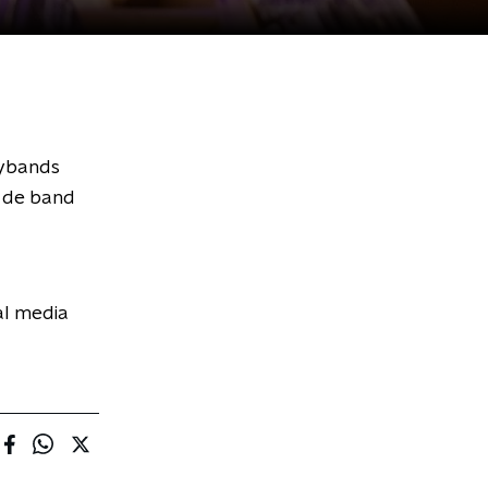
oybands
t de band
al media