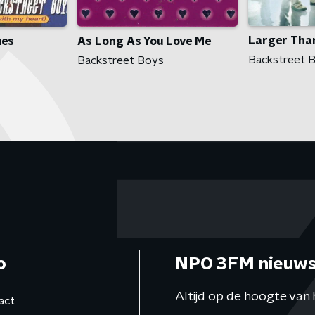
Larger Than
As Long As You Love Me
mes
Backstreet 
Backstreet Boys
o
NPO 3FM nieuws
Altijd op de hoogte van 
act