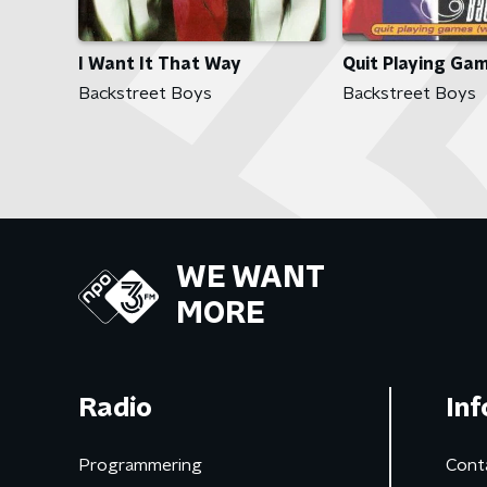
I Want It That Way
Quit Playing Ga
Backstreet Boys
Backstreet Boys
WE WANT
MORE
Radio
Inf
Programmering
Cont