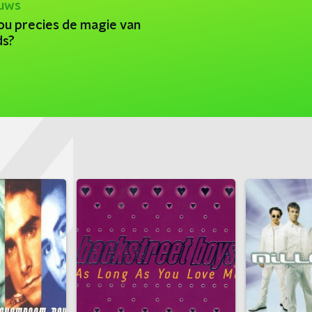
euws
nou precies de magie van
ds?