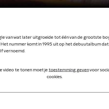
le van wat later uitgroeide tot één van de grootste b
en. Het nummer komt in 1995 uit op het debuutalbum da
elf vernoemd.
 video te tonen moet je
toestemming geven
voor soci
cookies.