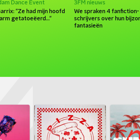
dam Dance Event
3FM nieuws
arrix: "Ze had mijn hoofd
We spraken 4 fanfiction-
arm getatoeëerd..."
schrijvers over hun bijz
fantasieën