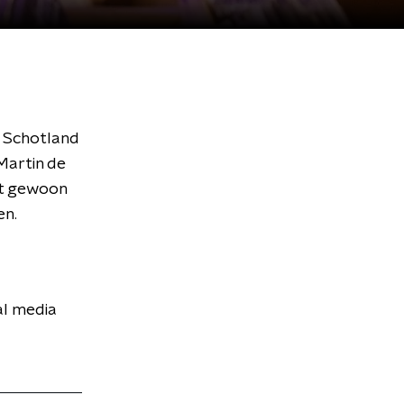
n Schotland
Martin de
ift gewoon
en.
al media