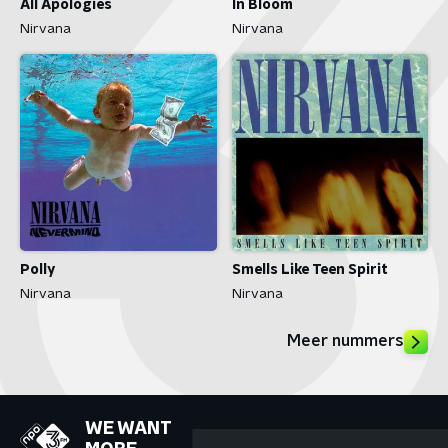
All Apologies
In Bloom
Nirvana
Nirvana
Polly
Smells Like Teen Spirit
Nirvana
Nirvana
Meer nummers
WE WANT