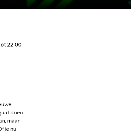
tot 22:00
ieuwe
gaat doen.
aan, maar
f je nu