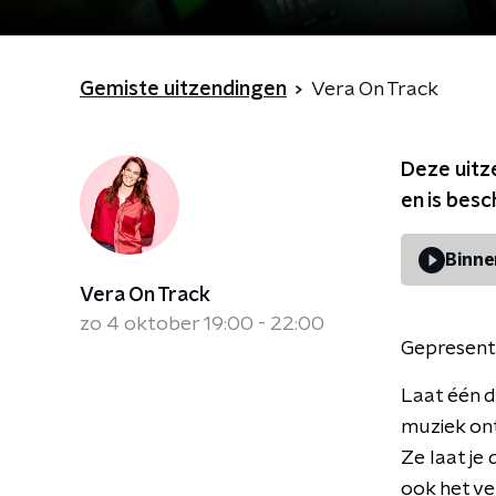
Gemiste uitzendingen
Vera On Track
Deze uitz
en is bes
Binne
Vera On Track
zo 4 oktober 19:00 - 22:00
Gepresent
Laat één d
muziek ont
Ze laat je
ook het ve