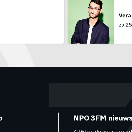
Vera
za 25 
o
NPO 3FM nieuws