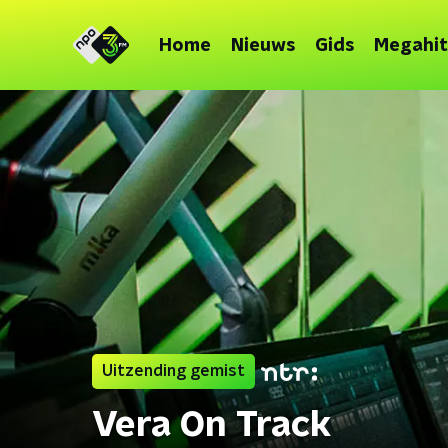
Home
Nieuws
Gids
Megahit
Uitzending gemist
Vera On Track