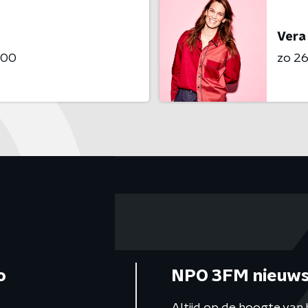
Vera
:00
zo 26 
o
NPO 3FM nieuws