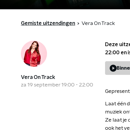
Gemiste uitzendingen
Vera On Track
Deze uitz
22:00
en i
Binne
Vera On Track
za 19 september 19:00 - 22:00
Gepresent
Laat één d
muziek ont
Ze laat je
ook het ve