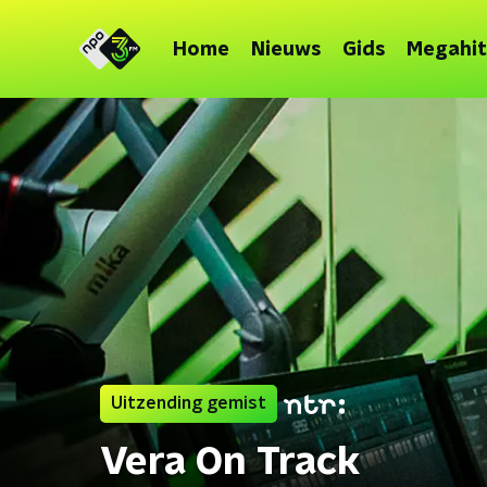
Home
Nieuws
Gids
Megahit
Uitzending gemist
Vera On Track