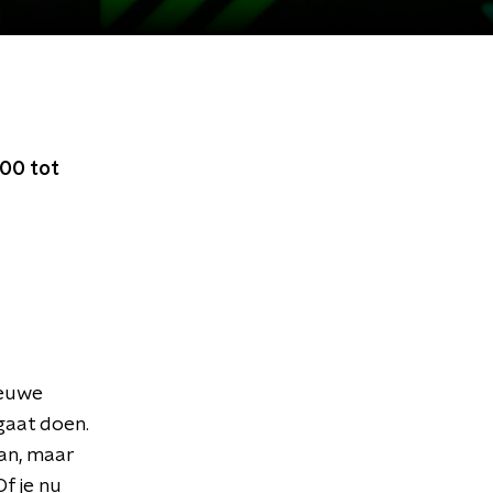
00 tot
ieuwe
gaat doen.
aan, maar
f je nu