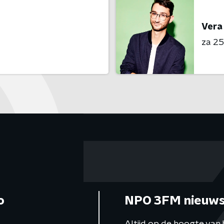
Vera
za 25 
o
NPO 3FM nieuws