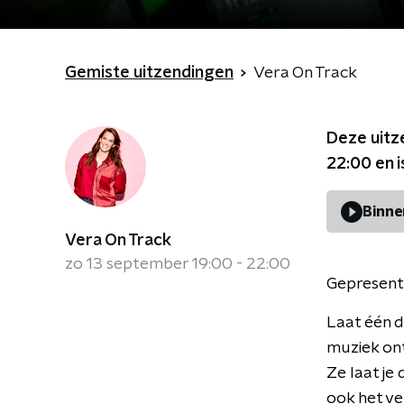
Gemiste uitzendingen
Vera On Track
Deze uitz
22:00
en i
Binne
Vera On Track
zo 13 september 19:00 - 22:00
Gepresent
Laat één d
muziek ont
Ze laat je
ook het ve