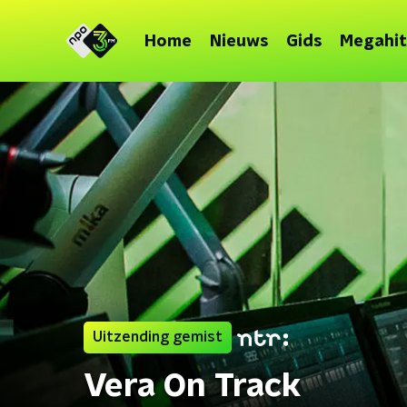
Home
Nieuws
Gids
Megahit
Uitzending gemist
Vera On Track