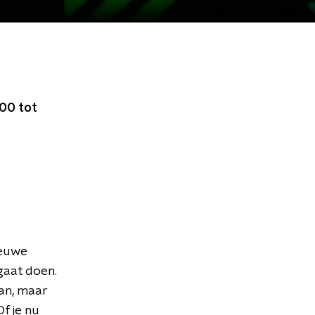
00 tot
ieuwe
gaat doen.
aan, maar
f je nu