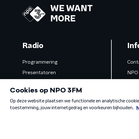
WE WANT
MORE
Radio
Inf
Programmering
Cont
Presentatoren
NPO 
Frequenties
App 
Gemist
Algemene voorwaarden
Privacybeleid