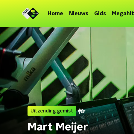
Home
Nieuws
Gids
Megahit
Uitzending gemist
Mart Meijer