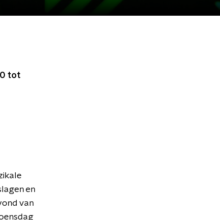
0 tot
ikale
slagen en
vond van
woensdag