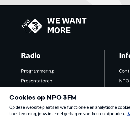
WE WANT
MORE
Radio
Inf
Programmering
Cont
Presentatoren
NPO 
Frequenties
App 
Gemist
Algemene voorwaarden
Privacybeleid