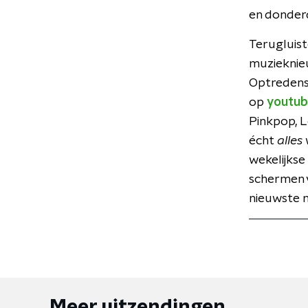
en donder
Terugluist
muzieknieu
Optredens 
op
youtub
Pinkpop, L
écht
alles
wekelijks
schermen v
nieuwste 
Meer uitzendingen