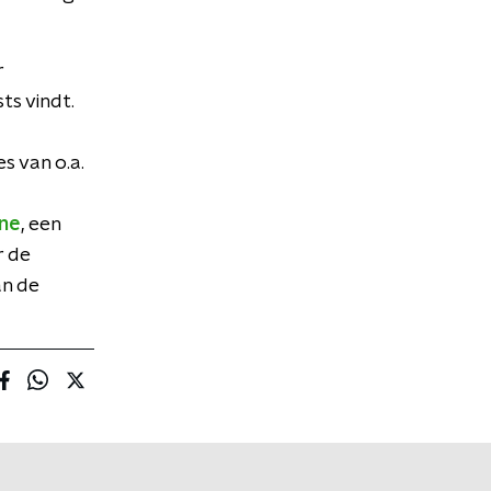
r
ts vindt.
s van o.a.
ne
, een
r de
an de