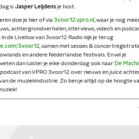
dag is
Jasper Leijdens
je host.
eren doe je hier of via
3voor12.vpro.nl
, waar je nog mee
ws, achtergrondverhalen, interviews, video’s en podcas
in de Livebox van 3voor12 Radio kijk je terug
e.com/3voor12
, samen met sessies & concertregistratie
owlands en andere Nederlandse festivals. En wil je
weten dan luister je elke donderdag ook naar
De Machi
e podcast van VPRO 3voor12 over nieuws en
juice
achte
an de muziekindustrie. Zo ben je altijd op de hoogte v
muziek!