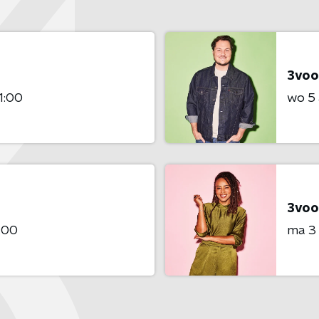
3voo
1:00
wo 5
3voo
:00
ma 3