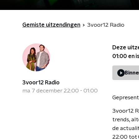
Gemiste uitzendingen
3voor12 Radio
Deze uitz
01:00
en i
Binne
3voor12 Radio
ma 7 december 22:00 - 01:00
Gepresent
3voor12 R
trends, al
de actual
22:00 tot