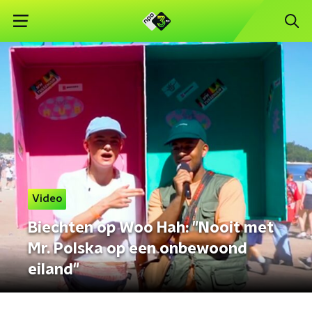
Video
Biechten op Woo Hah: "Nooit met
Mr. Polska op een onbewoond
eiland"