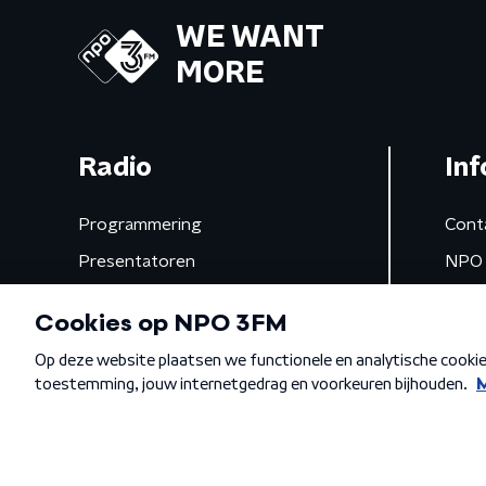
WE WANT
MORE
Radio
Inf
Programmering
Cont
Presentatoren
NPO 
Frequenties
App 
Gemist
Algemene voorwaarden
Privacybeleid