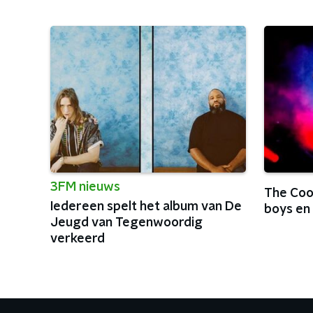
3FM nieuws
The Coo
Iedereen spelt het album van De
boys en
Jeugd van Tegenwoordig
verkeerd