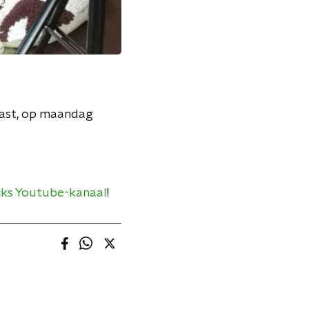
dcast, op maandag
acks Youtube-kanaal
!