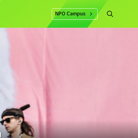
NPO Campus
n