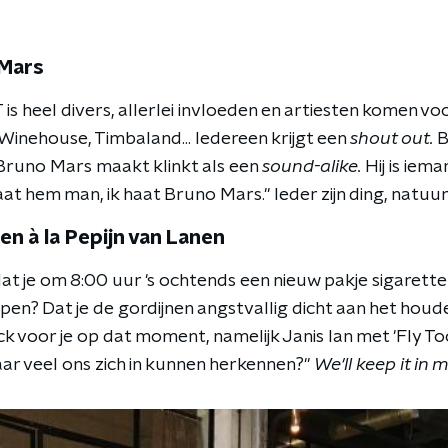
 Mars
 is heel divers, allerlei invloeden en artiesten komen voor
Winehouse, Timbaland... Iedereen krijgt een
shout out.
B
 Bruno Mars maakt klinkt als een
sound-alike.
Hij is iem
haat hem man, ik haat Bruno Mars." Ieder zijn ding, natuurl
en à la Pepijn van Lanen
dat je om 8:00 uur 's ochtends een nieuw pakje sigarette
pen? Dat je de gordijnen angstvallig dicht aan het hou
k voor je op dat moment, namelijk Janis Ian met 'Fly Too 
ar veel ons zich in kunnen herkennen?"
We'll keep it in mi