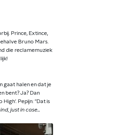
bij. Prince, Extince,
ehalve Bruno Mars.
and die reclamemuziek
ijk!
n gaat halen en dat je
den bent? Ja? Dan
High'. Pepijn: "Dat is
nd, just in case...