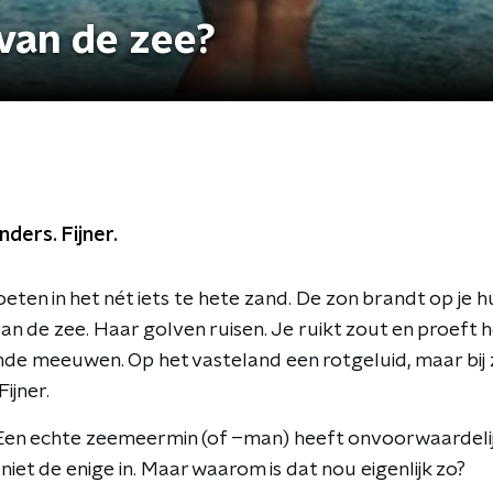
an de zee?
anders. Fijner.
oeten in het nét iets te hete zand. De zon brandt op je h
van de zee. Haar golven ruisen. Je ruikt zout en proeft h
de meeuwen. Op het vasteland een rotgeluid, maar bij ze
Fijner.
n? Een echte zeemeermin (of –man) heeft onvoorwaardelij
 niet de enige in. Maar waarom is dat nou eigenlijk zo?