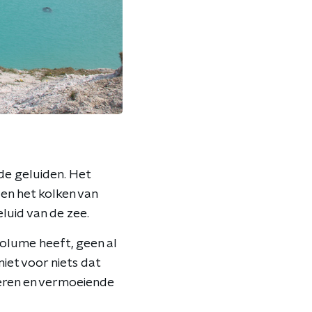
nde geluiden. Het
en het kolken van
eluid van de zee.
volume heeft, geen al
iet voor niets dat
eren en vermoeiende