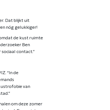
 Dat blijkt uit
aren nóg gelukkiger!
n omdat de kust ruimte
 onderzoeker Ben
sociaal contact.”
IZ. “In de
iemands
ustrofobie van
stad.”
te halen om deze zomer