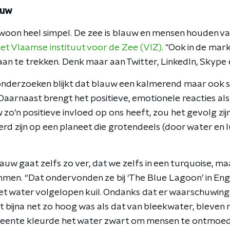
auw
woon heel simpel. De zee is blauw en mensen houden va
et Vlaamse instituut voor de Zee (VIZ)
. "Ook in de mar
n te trekken. Denk maar aan Twitter, LinkedIn, Skype
 onderzoeken blijkt dat blauw een kalmerend maar ook 
aarnaast brengt het positieve, emotionele reacties als b
zo’n positieve invloed op ons heeft, zou het gevolg zijn
rd zijn op een planeet die grotendeels (door water en l
auw gaat zelfs zo ver, dat we zelfs in een turquoise, m
en. “Dat ondervonden ze bij ‘The Blue Lagoon’ in En
et water volgelopen kuil. Ondanks dat er waarschuwin
 bijna net zo hoog was als dat van bleekwater, bleven 
ente kleurde het water zwart om mensen te ontmoed