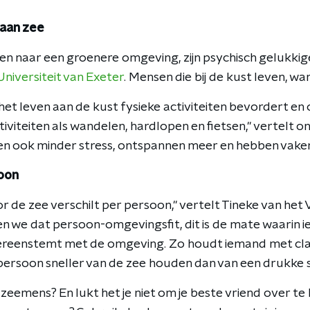
aan zee
n naar een groenere omgeving, zijn psychisch gelukkiger.
niversiteit van Exeter
. Mensen die bij de kust leven, w
het leven aan de kust fysieke activiteiten bevordert e
tiviteiten als wandelen, hardlopen en fietsen," vertelt
n ook minder stress, ontspannen meer en hebben vaker 
soon
r de zee verschilt per persoon," vertelt Tineke van het V
 we dat persoon-omgevingsfit, dit is de mate waarin 
vereenstemt met de omgeving. Zo houdt iemand met cla
 persoon sneller van de zee houden dan van een drukke 
n zeemens? En lukt het je niet om je beste vriend over 