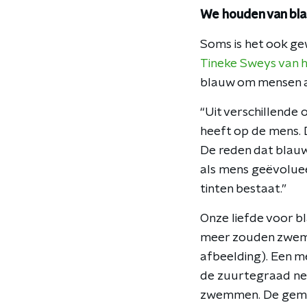
We houden van bl
Soms is het ook ge
Tineke Sweys van h
blauw om mensen aa
“Uit verschillende
heeft op de mens. D
De reden dat blauw 
als mens geëvoluee
tinten bestaat.”
Onze liefde voor bl
meer zouden zwemm
afbeelding). Een m
de zuurtegraad net
zwemmen. De geme