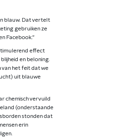
n blauw. Dat vertelt
keting gebruiken ze
 en Facebook.”
stimulerend effect
lijheid en beloning.
 van het feit dat we
ucht) uit blauwe
aar chemisch vervuild
geland (onderstaande
gsborden stonden dat
mensen erin
igen.