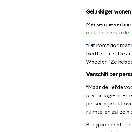
Gelukkiger wonen 
Mensen die verhuize
onderzoek van de U
“Dit komt doordat 
biedt voor zulke ac
Wheeler. "Ze hebbe
Verschilt per per
“Maar de liefde voo
psychologie noemen
persoonlijkheid o
ruimte, en zal zo’n
Ben jij nou echt ee