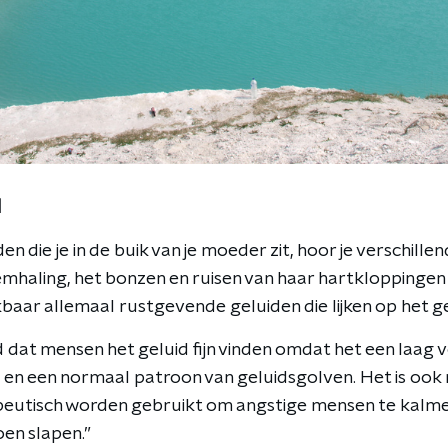
d
n die je in de buik van je moeder zit, hoor je verschille
emhaling, het bonzen en ruisen van haar hartkloppingen 
jkbaar allemaal rustgevende geluiden die lijken op het g
 dat mensen het geluid fijn vinden omdat het een laag 
 en een normaal patroon van geluidsgolven. Het is ook n
peutisch worden gebruikt om angstige mensen te kalm
en slapen.”