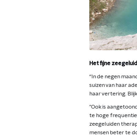
Het fijne zeegelui
“In de negen maande
suizen van haar ad
haar vertering. Bli
"Ook is aangetoond
te hoge frequentie
zeegeluiden thera
mensen beter te do