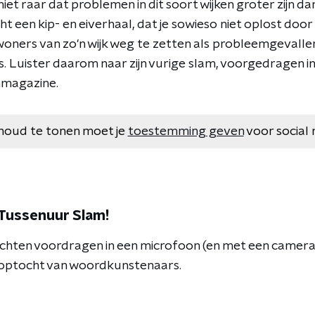
k niet raar dat problemen in dit soort wijken groter zijn da
cht een kip- en eiverhaal, dat je sowieso niet oplost door
nwoners van zo'n wijk weg te zetten als probleemgevalle
k is. Luister daarom naar zijn vurige slam, voorgedragen i
nmagazine.
houd te tonen moet je
toestemming geven
voor social 
 Tussenuur Slam!
dichten voordragen in een microfoon (en met een camera 
ze optocht van woordkunstenaars.