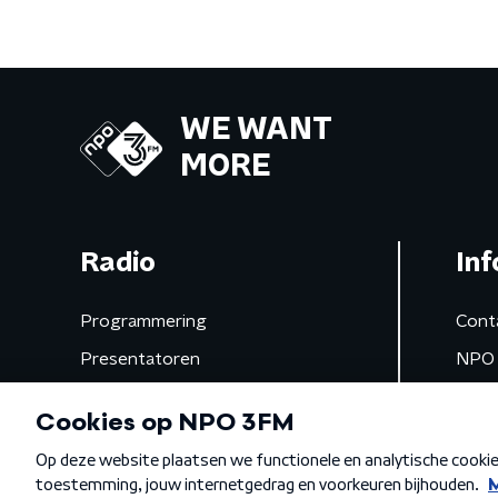
WE WANT
MORE
Radio
Inf
Programmering
Cont
Presentatoren
NPO 
Frequenties
App 
Gemist