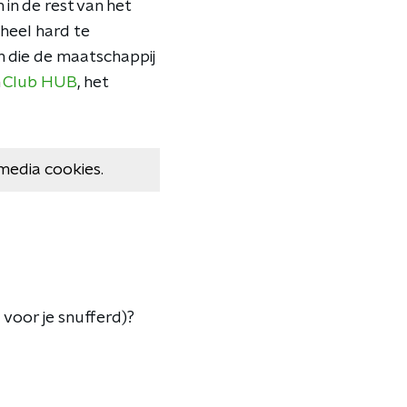
n in de rest van het
 heel hard te
n die de maatschappij
n
Club HUB
, het
media cookies.
voor je snufferd)?