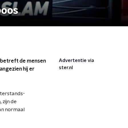
boos
Advertentie via
 betreft de mensen
ster.nl
angezien hij er
hterstands-
zijn de
an normaal