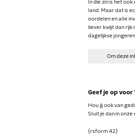
In die zin is het oo
land. Maar dat is e
oordelen en alle i
liever kwijt dan rij
dagelijkse jongere
Om deze in
Geef je op voor
Hou jij ook van ge
Sluit je dan in on
{rsform 42}