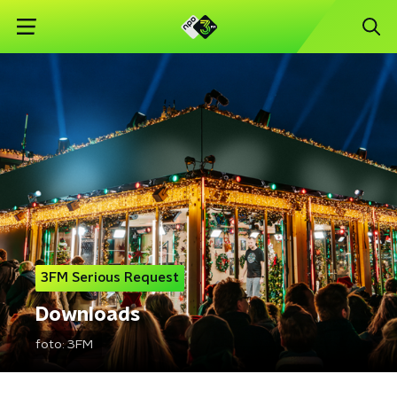
3FM Serious Request
Downloads
foto:
3FM