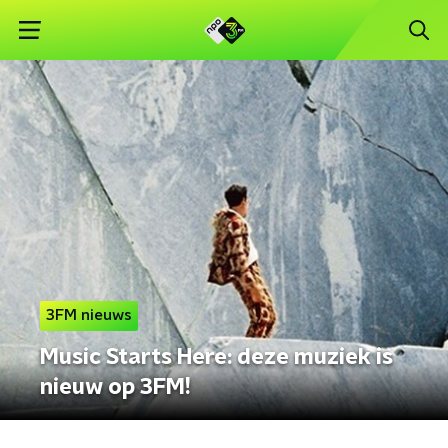
3FM nieuws
Music Starts Here: deze muziek is
nieuw op 3FM!