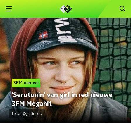
3FM nieuws
'Serotonin' van girl in red nieuwe
3FM Megahit
foto:
@girlinred