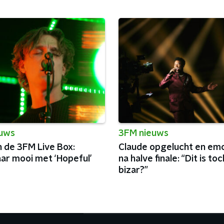
euws
3FM nieuws
n de 3FM Live Box:
Claude opgelucht en emo
ar mooi met ‘Hopeful’
na halve finale: “Dit is toc
bizar?”