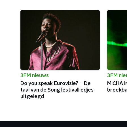
3FM nieuws
3FM ni
Do you speak Eurovisie? – De
MICHA i
taal van de Songfestivalliedjes
breekba
uitgelegd