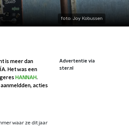
foto:
Joy Kobussen
Advertentie via
nt is meer dan
ster.nl
ÍA. Het was een
ngeres
HANNAH
.
 aanmeldden, acties
mer waar ze dit jaar