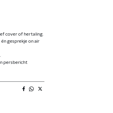
ief cover of hertaling.
én gesprekje on air
.
en persbericht