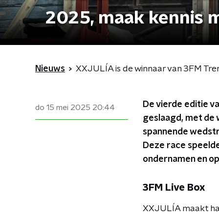
2025, maak kennis m
Nieuws
XXJULÍA is de winnaar van 3FM Tren
De vierde editie v
do 15 mei 2025
20:44
geslaagd, met de 
spannende wedstri
Deze race speelde
ondernamen en op
3FM Live Box
XXJULÍA maakt haar