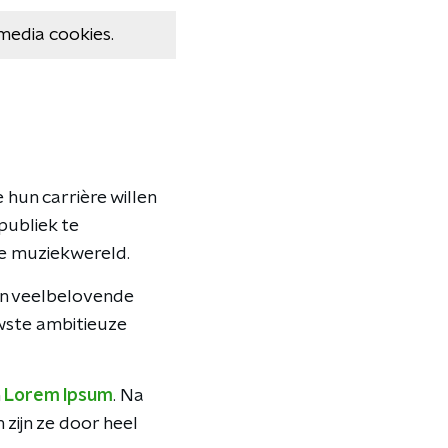
media cookies.
 hun carrière willen
publiek te
de muziekwereld.
an veelbelovende
uwste ambitieuze
n
Lorem Ipsum
. Na
zijn ze door heel