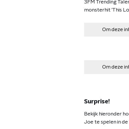
3FM Trending Talen
monsterhit 'This L
Om deze in
Om deze in
Surprise!
Bekijk hieronder ho
Joe te spelen in d