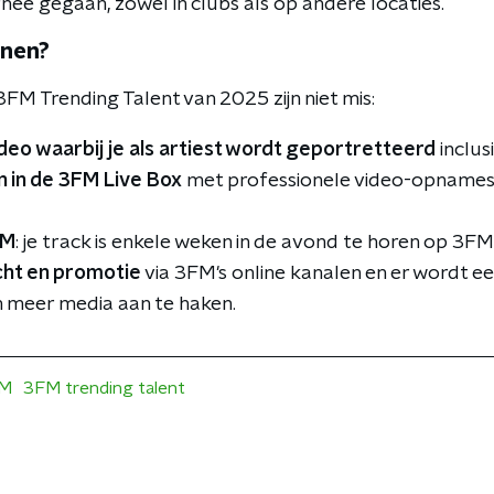
ee gegaan, zowel in clubs als op andere locaties.
nnen?
3FM Trending Talent van 2025 zijn niet mis:
deo waarbij je als artiest wordt geportretteerd
inclus
 in de 3FM Live Box
met professionele video-opnames 
FM
: je track is enkele weken in de avond te horen op 3FM
ht en promotie
via 3FM's online kanalen en er wordt e
meer media aan te haken.
M
3FM trending talent