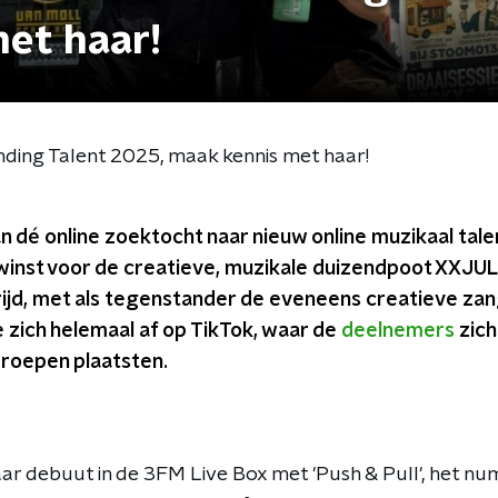
et haar!
ding Talent 2025, maak kennis met haar!
an dé online zoektocht naar nieuw online muzikaal tale
winst voor de creatieve, muzikale duizendpoot XXJUL
jd, met als tegenstander de eveneens creatieve za
 zich helemaal af op TikTok, waar de
deelnemers
zich
roepen plaatsten.
 debuut in de 3FM Live Box met 'Push & Pull', het num