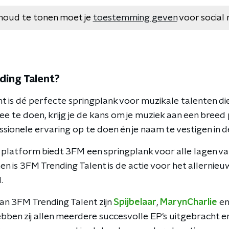
houd te tonen moet je
toestemming geven
voor social 
ding Talent?
 is dé perfecte springplank voor muzikale talenten die
e te doen, krijg je de kans om je muziek aan een breed 
ssionele ervaring op te doen én je naam te vestigen in 
 platform biedt 3FM een springplank voor alle lagen v
en is 3FM Trending Talent is de actie voor het allernie
.
an 3FM Trending Talent zijn
Spijbelaar
,
MarynCharlie
e
ben zij allen meerdere succesvolle EP's uitgebracht en 