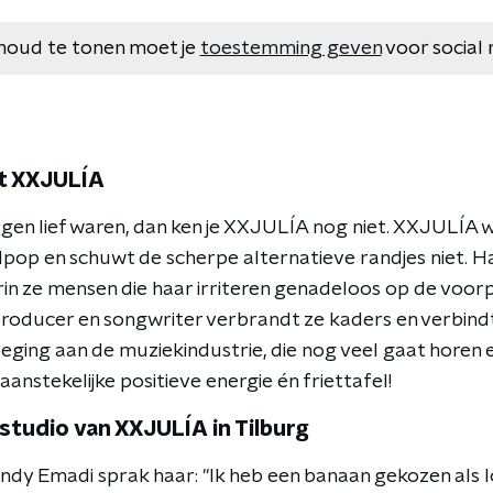
houd te tonen moet je
toestemming geven
voor social 
t XXJULÍA
lgen lief waren, dan ken je XXJULÍA nog niet. XXJULÍA wo
lpop en schuwt de scherpe alternatieve randjes niet. Ha
in ze mensen die haar irriteren genadeloos op de voorp
producer en songwriter verbrandt ze kaders en verbind
ging aan de muziekindustrie, die nog veel gaat horen 
aanstekelijke positieve energie én friettafel!
studio van
XXJULÍA in Tilburg
dy Emadi sprak haar: "Ik heb een banaan gekozen als l