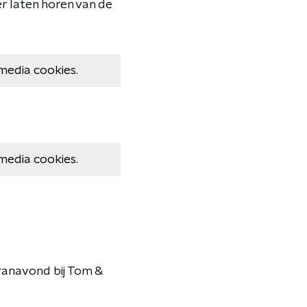
r laten horen van de
media cookies.
media cookies.
 vanavond bij Tom &