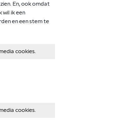
n zien. En, ook omdat
 wil ik een
rden en een stem te
media cookies.
media cookies.