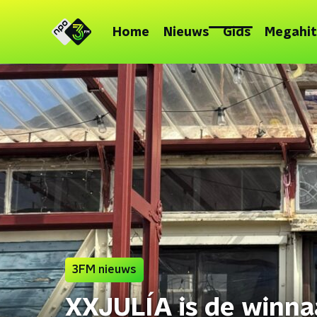
Home
Nieuws
Gids
Megahit
3FM nieuws
XXJULÍA is de winna