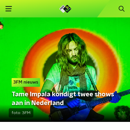
3FM nieuws
Tame Impala kondigt twee shows
aan in Nederland
foto:
3FM