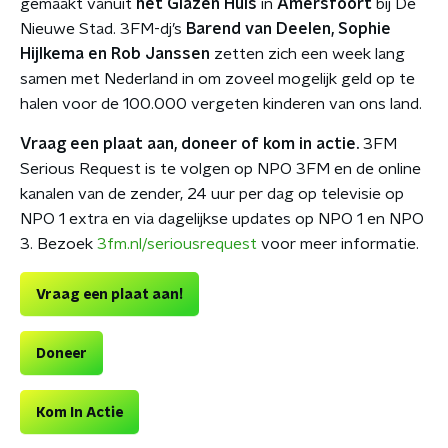
gemaakt vanuit
het Glazen Huis
in
Amersfoort
bij De
Nieuwe Stad. 3FM-dj’s
Barend van Deelen, Sophie
Hijlkema en Rob Janssen
zetten zich een week lang
samen met Nederland in om zoveel mogelijk geld op te
halen voor de 100.000 vergeten kinderen van ons land.
Vraag een plaat aan, doneer of kom in actie.
3FM
Serious Request is te volgen op NPO 3FM en de online
kanalen van de zender, 24 uur per dag op televisie op
NPO 1 extra en via dagelijkse updates op NPO 1 en NPO
3. Bezoek
3fm.nl/seriousrequest
voor meer informatie.
Vraag een plaat aan!
Doneer
Kom In Actie