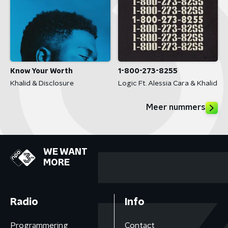
Know Your Worth
1-800-273-8255
Khalid & Disclosure
Logic Ft. Alessia Cara & Khalid
Meer nummers
WE WANT
MORE
Radio
Info
Programmering
Contact