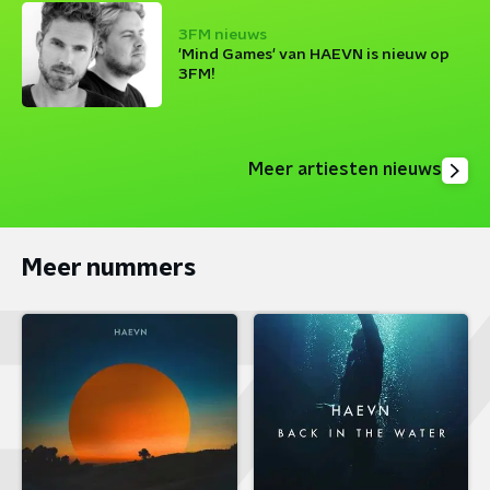
3FM nieuws
'Mind Games' van HAEVN is nieuw op
3FM!
Meer artiesten nieuws
Meer nummers