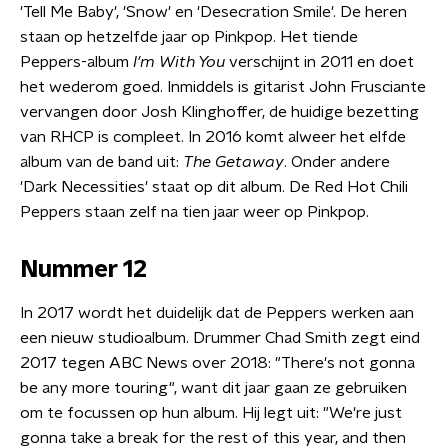
'Tell Me Baby', 'Snow' en 'Desecration Smile'. De heren
staan op hetzelfde jaar op Pinkpop. Het tiende
Peppers-album
I'm With You
verschijnt in 2011 en doet
het wederom goed. Inmiddels is gitarist John Frusciante
vervangen door Josh Klinghoffer, de huidige bezetting
van RHCP is compleet. In 2016 komt alweer het elfde
album van de band uit:
The Getaway
. Onder andere
'Dark Necessities' staat op dit album. De Red Hot Chili
Peppers staan zelf na tien jaar weer op Pinkpop.
Nummer 12
In 2017 wordt het duidelijk dat de Peppers werken aan
een nieuw studioalbum. Drummer Chad Smith zegt eind
2017 tegen ABC News over 2018: "There's not gonna
be any more touring", want dit jaar gaan ze gebruiken
om te focussen op hun album. Hij legt uit: "We're just
gonna take a break for the rest of this year, and then