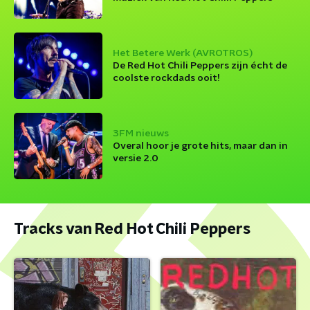
Het Betere Werk (AVROTROS)
De Red Hot Chili Peppers zijn écht de
coolste rockdads ooit!
3FM nieuws
Overal hoor je grote hits, maar dan in
versie 2.0
Tracks van Red Hot Chili Peppers