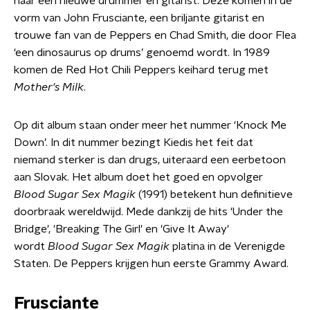
naar een nieuwe drummer en gitarist. Deze komen in de
vorm van John Frusciante, een briljante gitarist en
trouwe fan van de Peppers en Chad Smith, die door Flea
‘een dinosaurus op drums’ genoemd wordt. In 1989
komen de Red Hot Chili Peppers keihard terug met
Mother's Milk
.
Op dit album staan onder meer het nummer ‘Knock Me
Down’. In dit nummer bezingt Kiedis het feit dat
niemand sterker is dan drugs, uiteraard een eerbetoon
aan Slovak. Het album doet het goed en opvolger
Blood Sugar Sex Magik
(1991) betekent hun definitieve
doorbraak wereldwijd. Mede dankzij de hits 'Under the
Bridge', 'Breaking The Girl' en 'Give It Away'
wordt
Blood Sugar Sex Magik
platina in de Verenigde
Staten. De Peppers krijgen hun eerste Grammy Award.
Frusciante