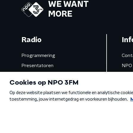
WE WANT
MORE
Radio
Inf
Programmering
Cont
Presentatoren
NPO 
Frequenties
App 
Gemist
Algemene voorwaarden
Privacybeleid