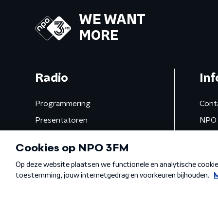
WE WANT
MORE
Radio
Inf
Programmering
Cont
Presentatoren
NPO 
Frequenties
App 
Gemist
Algemene voorwaarden
Privacybeleid