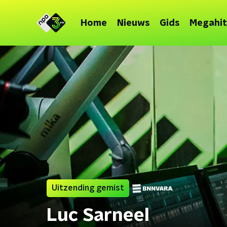
Home
Nieuws
Gids
Megahit
Uitzending gemist
Luc Sarneel