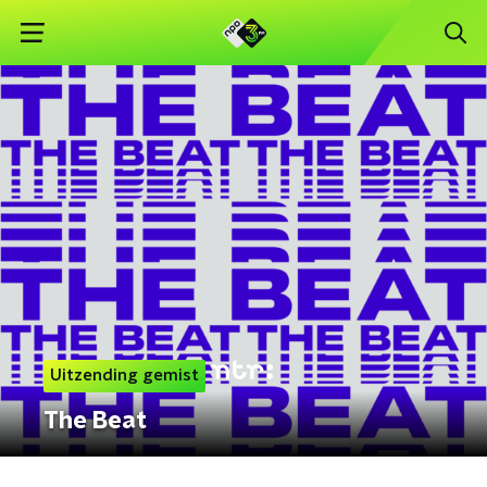
Uitzending gemist
The Beat