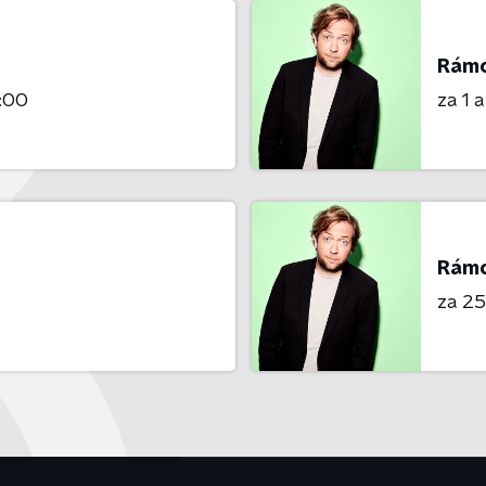
Rámo
3:00
za 1 
Rámo
za 25 