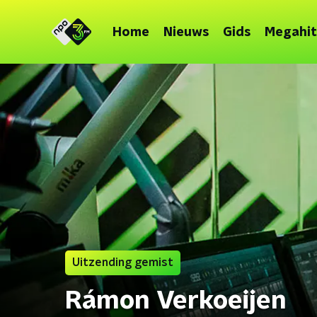
Home
Nieuws
Gids
Megahit
Uitzending gemist
Rámon Verkoeijen