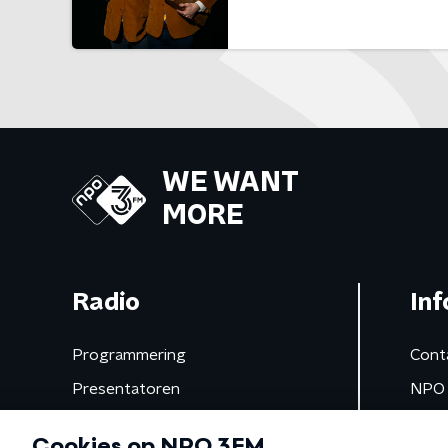
WE WANT
MORE
Radio
Inf
Programmering
Cont
Presentatoren
NPO 
Frequenties
App 