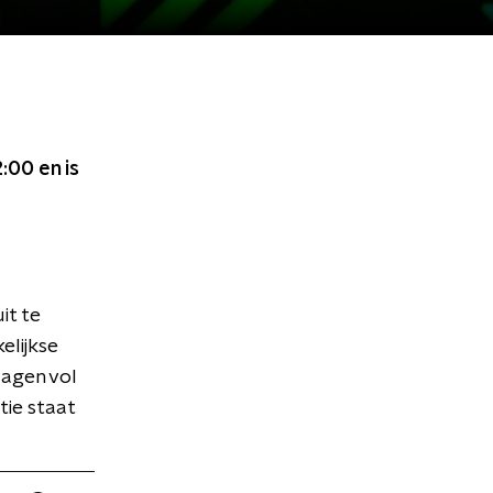
2:00
en is
it te
elijkse
dagen vol
tie staat