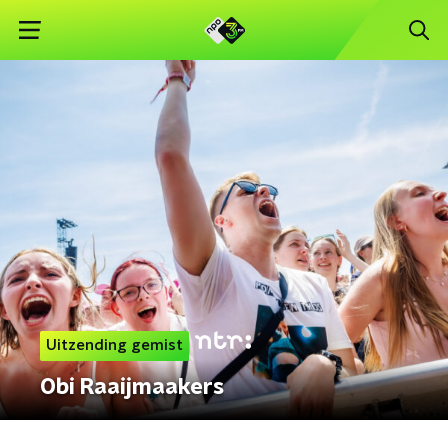
Uitzending gemist
Obi Raaijmaakers