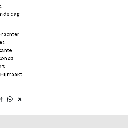
.
om de dag
er achter
et
kante
son da
 's
Hij maakt