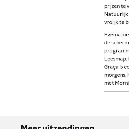
prijzen t
Natuurlijk
vrolijk te 
Even voors
de scherme
programma 
Leesmap. H
Graça is c
morgens. 
met Mornin
Meer uitzendingen