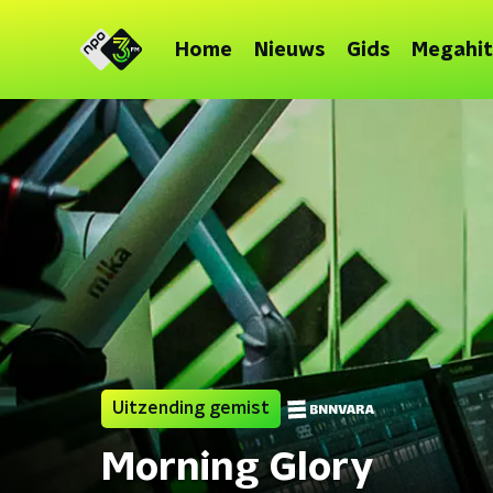
Home
Nieuws
Gids
Megahit
Uitzending gemist
Morning Glory