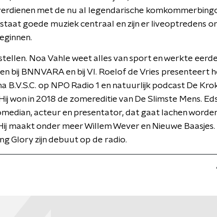
e verdienen met de nu al legendarische komkommerbingo
 staat goede muziek centraal en zijn er liveoptredens 
beginnen.
tellen. Noa Vahle weet alles van sport en werkte eerd
n bij BNNVARA en bij VI. Roelof de Vries presenteert h
B.V.S.C. op NPO Radio 1 en natuurlijk podcast De Kro
ij won in 2018 de zomereditie van De Slimste Mens. Ed
omedian, acteur en presentator, dat gaat lachen worden
Hij maakt onder meer Willem Wever en Nieuwe Baasjes. 
g Glory zijn debuut op de radio.