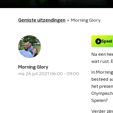
Gemiste uitzendingen
Morning Glory
Speel
Na een hee
wat rust. 
Morning Glory
In Morning
ma 26 juli 2021 06:00 - 09:00
besteed aa
het presen
Olympische
Spelen?
Verder zij