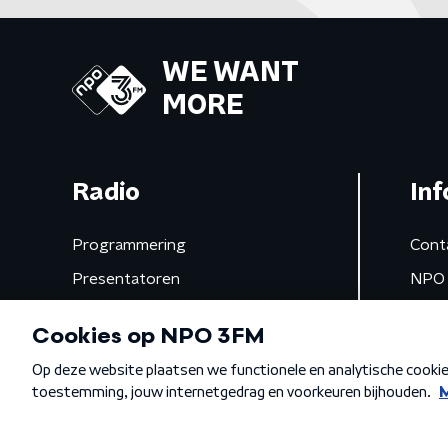
WE WANT
MORE
Radio
Inf
Programmering
Cont
Presentatoren
NPO 
Frequenties
App 
Gemist
Algemene voorwaarden
Privacybeleid