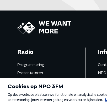
WE WANT
MORE
Radio
Inf
Programmering
Cont
Presentatoren
NPO 
Frequenties
App 
Gemist
Algemene voorwaarden
Privacybeleid