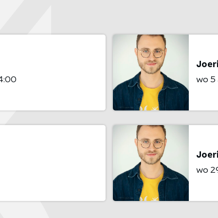
Joeri
4:00
wo 5
Joeri
wo 29