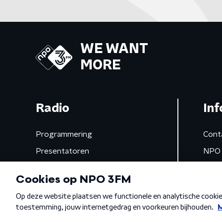
WE WANT
MORE
Radio
Inf
Programmering
Cont
Presentatoren
NPO 
Frequenties
App 
Gemist
Algemene voorwaarden
Privacybeleid