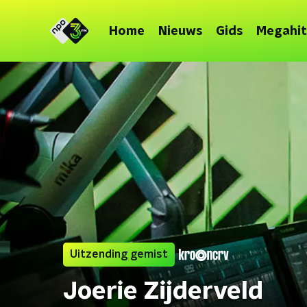
Home
Nieuws
Gids
Megahit
Uitzending gemist
Joerie Zijderveld