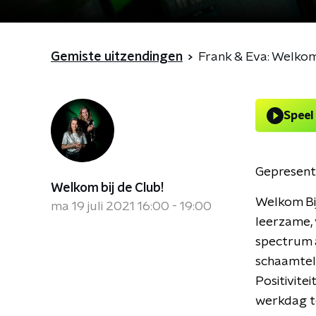
Gemiste uitzendingen
Frank & Eva: Welkom 
Speel
Gepresent
Welkom bij de Club!
Welkom Bij
ma 19 juli 2021 16:00 - 19:00
leerzame, 
spectrum a
schaamtelo
Positivite
werkdag te