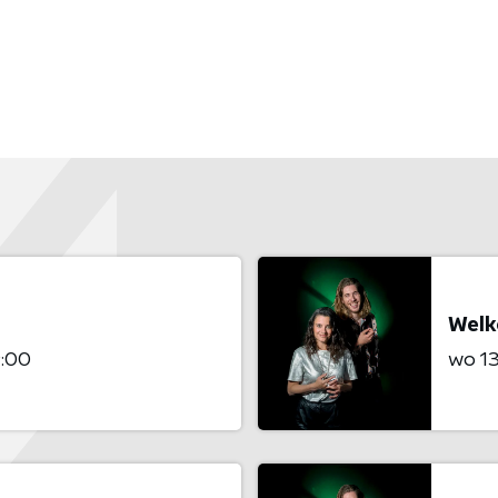
Welko
9:00
wo 13