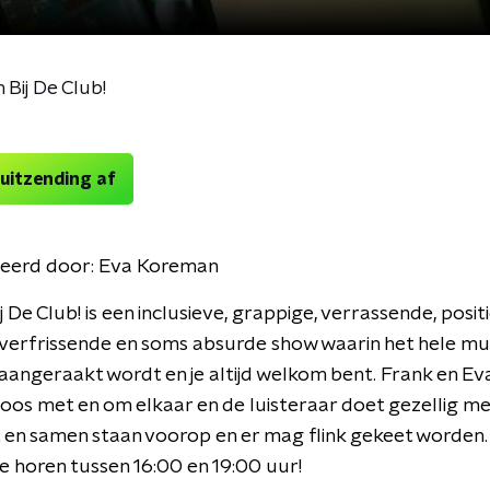
Bij De Club!
 uitzending af
eerd door:
Eva Koreman
 De Club! is een inclusieve, grappige, verrassende, posit
verfrissende en soms absurde show waarin het hele mu
angeraakt wordt en je altijd welkom bent. Frank en Ev
os met en om elkaar en de luisteraar doet gezellig me
it en samen staan voorop en er mag flink gekeet worden.
 horen tussen 16:00 en 19:00 uur!