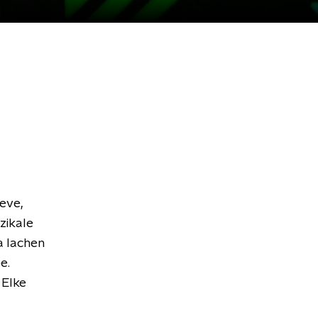
ieve,
zikale
a lachen
e.
 Elke