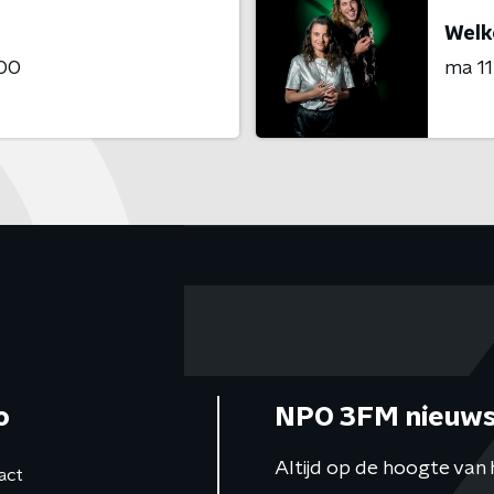
Welko
:00
ma 11
o
NPO 3FM nieuws
Altijd op de hoogte van 
act