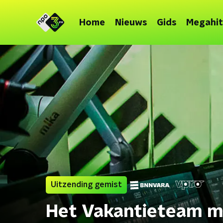
Home
Nieuws
Gids
Megahit
Uitzending gemist
Het Vakantieteam m