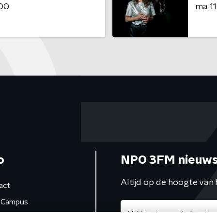
:00
ma 11
o
NPO 3FM nieuws
Altijd op de hoogte van 
act
Campus