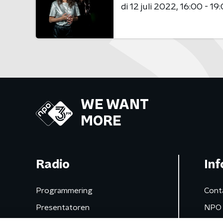
di 12 juli 2022
16:00 - 19
WE WANT
MORE
Radio
Inf
Programmering
Cont
Presentatoren
NPO 