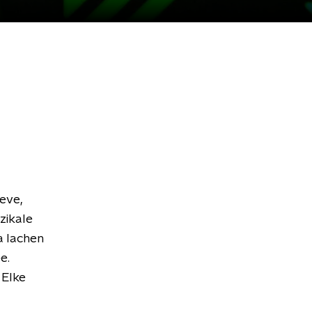
ieve,
zikale
a lachen
e.
 Elke