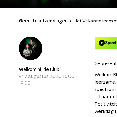
Gemiste uitzendingen
Het Vakantieteam 
Speel
Gepresent
Welkom bij de Club!
Welkom Bij
vr 7 augustus 2020 16:00 -
leerzame, 
19:00
spectrum a
schaamtelo
Positivite
werkdag te