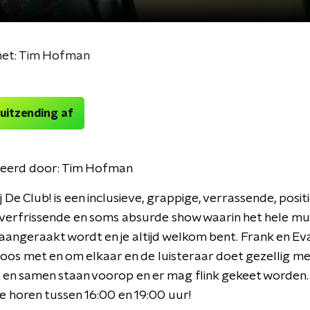
met: Tim Hofman
 uitzending af
eerd door:
Tim Hofman
 De Club! is een inclusieve, grappige, verrassende, posit
verfrissende en soms absurde show waarin het hele mu
angeraakt wordt en je altijd welkom bent. Frank en Ev
os met en om elkaar en de luisteraar doet gezellig me
it en samen staan voorop en er mag flink gekeet worden.
 horen tussen 16:00 en 19:00 uur!