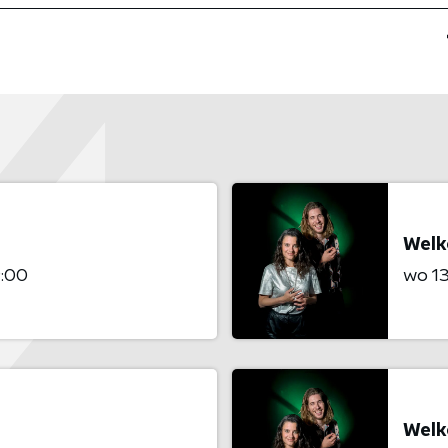
Welko
9:00
wo 13
Welko