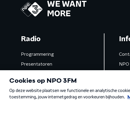
WE WANT
MORE
Radio
Inf
Programmering
Cont
Presentatoren
NPO 
Frequenties
App 
Gemist
Algemene voorwaarden
Privacybeleid