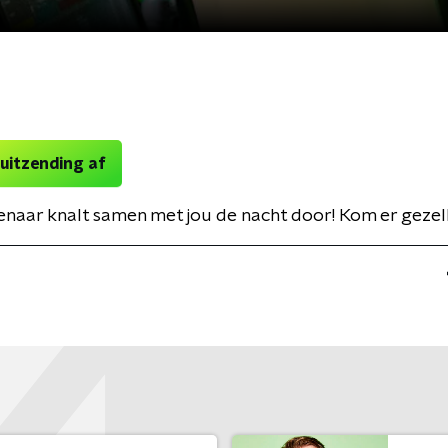
 uitzending af
enaar knalt samen met jou de nacht door! Kom er gezelli