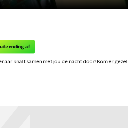
 uitzending af
enaar knalt samen met jou de nacht door! Kom er gezelli