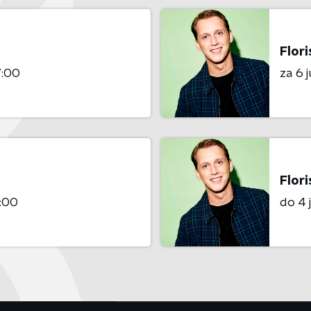
Flor
7:00
za 6 
Flor
:00
do 4 