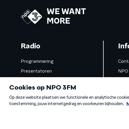
WE WANT
MORE
Radio
Inf
Programmering
Cont
Presentatoren
NPO 
Frequenties
App 
Gemist
Algemene voorwaarden
Privacybeleid