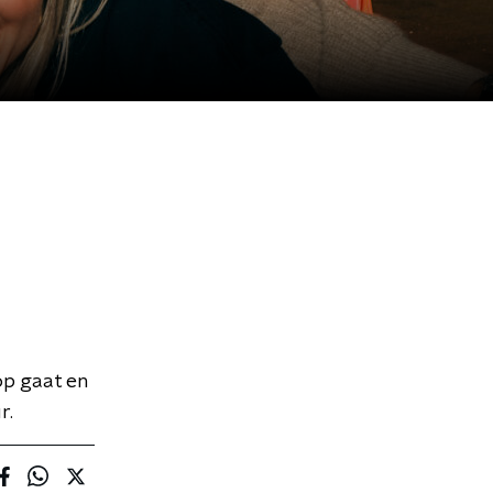
op gaat en
r.