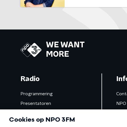
WE WANT
MORE
Radio
Inf
Programmering
Cont
Presentatoren
NPO 
Frequenties
App 
Gemist