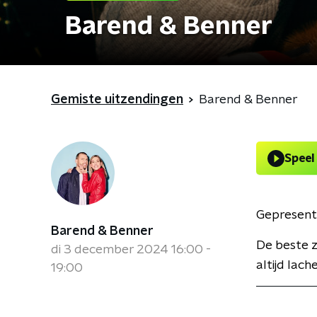
Barend & Benner
Gemiste uitzendingen
Barend & Benner
Speel
Gepresent
Barend & Benner
De beste z
di 3 december 2024 16:00 -
altijd lac
19:00