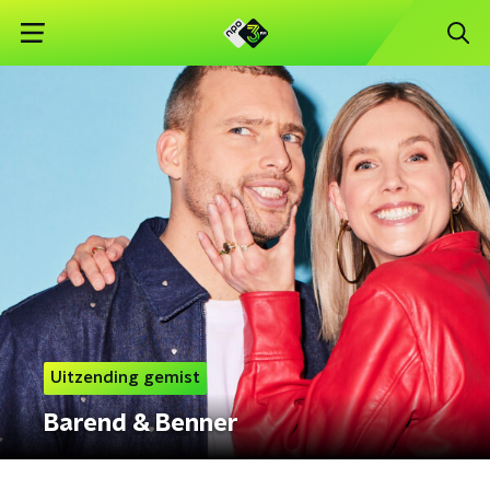
Uitzending gemist
Barend & Benner