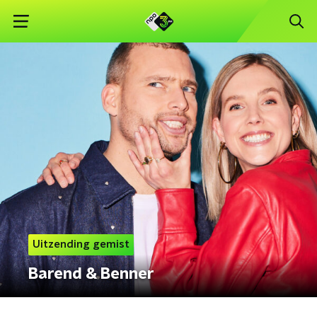
Uitzending gemist
Barend & Benner